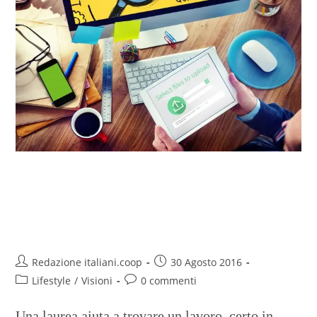
Università italiane: Medicina,
Architettura e Ingegneria le più
promettenti
Redazione italiani.coop
30 Agosto 2016
Lifestyle
/
Visioni
0 commenti
Una laurea aiuta a trovare un lavoro, certo in