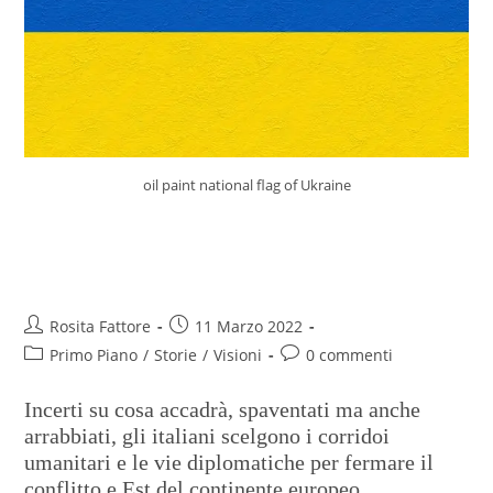
oil paint national flag of Ukraine
Ucraina, diplomazia e dialogo
sono la soluzione per gli italiani
Rosita Fattore
11 Marzo 2022
Primo Piano
/
Storie
/
Visioni
0 commenti
Incerti su cosa accadrà, spaventati ma anche
arrabbiati, gli italiani scelgono i corridoi
umanitari e le vie diplomatiche per fermare il
conflitto e Est del continente europeo