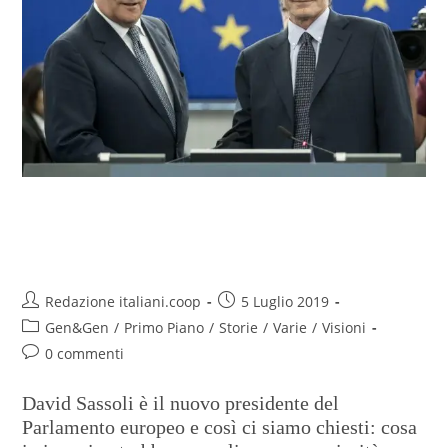
All’Europa chiediamo ambiente e
lavoro, parola di under 26
Redazione italiani.coop
5 Luglio 2019
Gen&Gen
/
Primo Piano
/
Storie
/
Varie
/
Visioni
0 commenti
David Sassoli è il nuovo presidente del
Parlamento europeo e così ci siamo chiesti: cosa