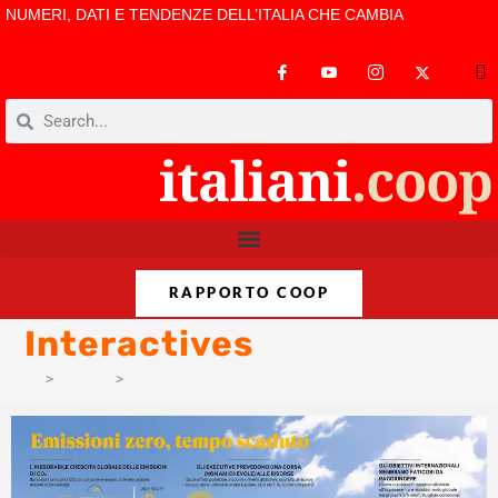
NUMERI, DATI E TENDENZE DELL’ITALIA CHE CAMBIA
RAPPORTO COOP
Interactives
>
Format
>
Interactives