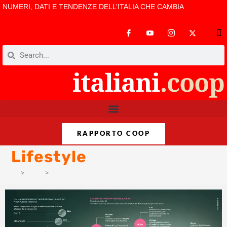
NUMERI, DATI E TENDENZE DELL’ITALIA CHE CAMBIA
RAPPORTO COOP
Lifestyle
>
Temi
>
Lifestyle