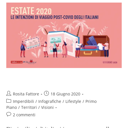
A parte tutto si va in vacanza
Rosita Fattore
18 Giugno 2020
Imperdibili
/
Infografiche
/
Lifestyle
/
Primo
Piano
/
Territori
/
Visioni
2 commenti