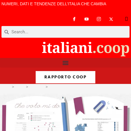
NUMERI, DATI E TENDENZE DELL’ITALIA CHE CAMBIA
RAPPORTO COOP
>
Temi
>
Territori
>
La scuola si dà le pagelle