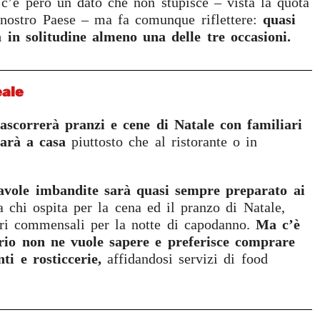
 c’è però un dato che non stupisce – vista la quota
 nostro Paese – ma fa comunque riflettere:
quasi
à in solitudine almeno una delle tre occasioni.
eale
rascorrerà pranzi e cene di Natale con familiari
farà a casa
piuttosto che al ristorante o in
tavole imbandite sarà quasi sempre preparato ai
a chi ospita per la cena ed il pranzo di Natale,
tri commensali per la notte di capodanno.
Ma c’è
rio non ne vuole sapere e preferisce comprare
nti e rosticcerie,
affidandosi servizi di food