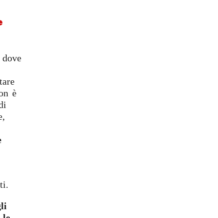
e
 dove
tare
non è
di
e,
e
ti.
li
 le