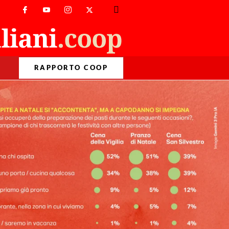
RAPPORTO COOP
>
Varie
>
I cibi “senza” giungono sulle tavole delle Feste