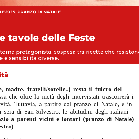
LE2025
,
PRANZO DI NATALE
e tavole delle Feste
ani torna protagonista, sospesa tra ricette che resis
 e sensibilità diverse.
ità
 madre, fratelli/sorelle..) resta il fulcro del
sa che oltre la metà degli intervistati trascorrerà i
ità. Tuttavia, a partire dal pranzo di Natale, e in
sera di San Silvestro, le abitudini degli italiani
zio a parenti vicini e lontani (pranzo di Natale)
stro).