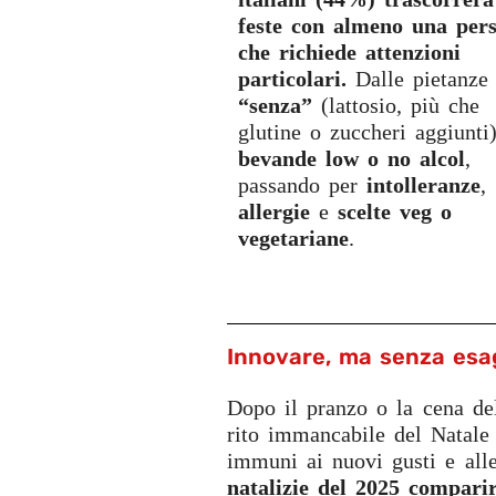
feste con almeno una per
che richiede attenzioni
particolari.
Dalle pietanze
“senza”
(lattosio, più che
glutine o zuccheri aggiunti)
bevande low o no alcol
,
passando per
intolleranze
,
allergie
e
scelte veg o
vegetariane
.
Innovare, ma senza esa
Dopo il pranzo o la cena del
rito immancabile del Natale 
immuni ai nuovi gusti e all
natalizie del 2025 compari