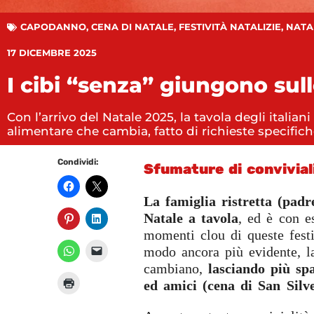
CAPODANNO
,
CENA DI NATALE
,
FESTIVITÀ NATALIZIE
,
NATA
17 DICEMBRE 2025
I cibi “senza” giungono sull
Con l’arrivo del Natale 2025, la tavola degli itali
alimentare che cambia, fatto di richieste specifiche
Condividi:
Sfumature di convivial
La famiglia ristretta (padre,
Natale a tavola
, ed è con es
momenti clou di queste festiv
modo ancora più evidente, la 
cambiano,
lasciando più spa
ed amici (cena di San Silve