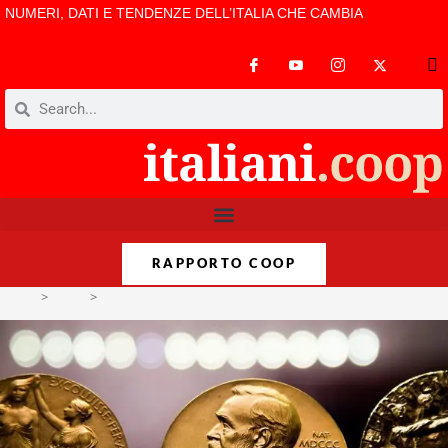
NUMERI, DATI E TENDENZE DELL’ITALIA CHE CAMBIA
RAPPORTO COOP
>
Varie
>
Il premio Nobel parla ancora al maschile