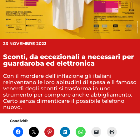
23 NOVEMBRE 2023
Sconti, da eccezionali a necessari per
guardaroba ed elettronica
Con il mordere dell'inflazione gli italiani
reinventano le loro abitudini di spesa e il famoso
venerdì degli sconti si trasforma in uno
strumento per comprare anche abbigliamento.
Certo senza dimenticare il possibile telefono
nuovo.
Condividi: