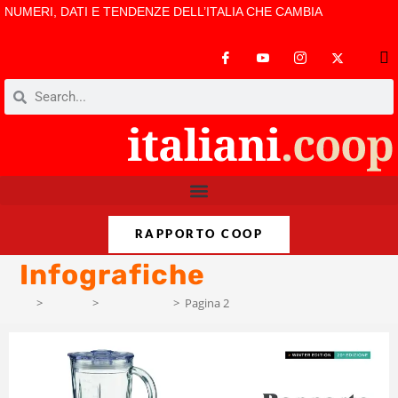
NUMERI, DATI E TENDENZE DELL’ITALIA CHE CAMBIA
RAPPORTO COOP
Infografiche
>
Format
>
Infografiche
>
Pagina 2