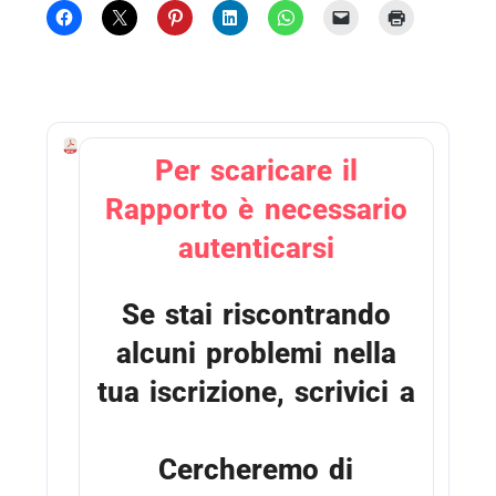
R
Per scaricare il
a
p
Rapporto è necessario
p
o
autenticarsi
r
t
o
Se stai riscontrando
C
o
alcuni problemi nella
o
p
tua iscrizione, scrivici a
2
0
info@italiani.coop
1
9
Cercheremo di
.