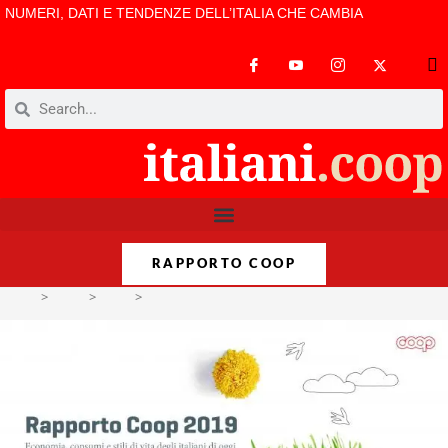
NUMERI, DATI E TENDENZE DELL’ITALIA CHE CAMBIA
RAPPORTO COOP
>
Temi
>
Cibo
>
Rapporto Coop 2019 Versione definitiva