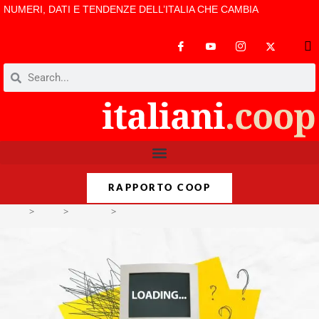
NUMERI, DATI E TENDENZE DELL’ITALIA CHE CAMBIA
RAPPORTO COOP
>
Temi
>
Territori
>
Ucraina, calano le ricerche degli utenti online