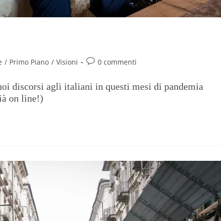
arole del Premier
e
/
Primo Piano
/
Visioni
0 commenti
i discorsi agli italiani in questi mesi di pandemia
à on line!)