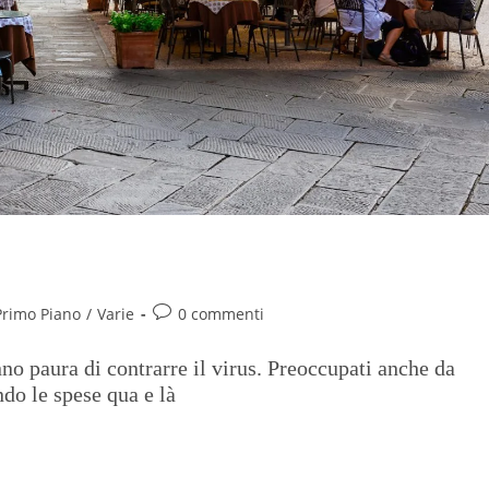
io e tagli al budget familiare
Primo Piano
/
Varie
0 commenti
nno paura di contrarre il virus. Preoccupati anche da
ndo le spese qua e là