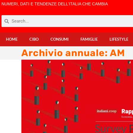
NUMERI, DATI E TENDENZE DELL’ITALIA CHE CAMBIA
HOME
CIBO
CONSUMI
FAMIGLIE
LIFESTYLE
Archivio annuale: AM