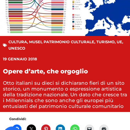
CULTURA
,
MUSEI
,
PATRIMONIO CULTURALE
,
TURISMO
,
UE
,
UNESCO
19 GENNAIO 2018
Opere d’arte, che orgoglio
Otto italiani su dieci si dichiarano fieri di un sito
storico, un monumento o espressione artistica
della tradizione nazionale. Un dato che cresce tra
i Millennials che sono anche gli europei più
entusiasti del patrimonio culturale comunitario
Condividi: