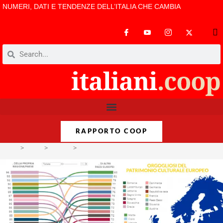
NUMERI, DATI E TENDENZE DELL’ITALIA CHE CAMBIA
RAPPORTO COOP
>
Temi
>
Visioni
>
Opere d’arte, che orgoglio