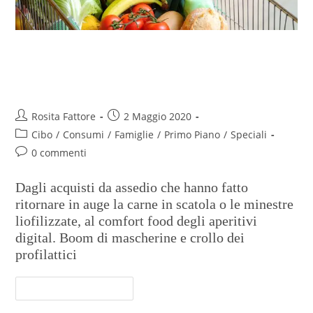
Dal bunker ai peccati di gola,
storia della spesa in pandemia
Rosita Fattore
2 Maggio 2020
Cibo
/
Consumi
/
Famiglie
/
Primo Piano
/
Speciali
0 commenti
Dagli acquisti da assedio che hanno fatto
ritornare in auge la carne in scatola o le minestre
liofilizzate, al comfort food degli aperitivi
digital. Boom di mascherine e crollo dei
profilattici
Continua A Leggere