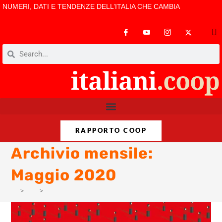
NUMERI, DATI E TENDENZE DELL’ITALIA CHE CAMBIA
RAPPORTO COOP
Archivio mensile:
Maggio 2020
>
AM
>
Mag