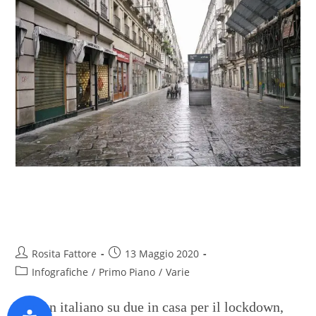
Quando l’uomo non c’è, la natura
balla
Rosita Fattore
13 Maggio 2020
Infografiche
/
Primo Piano
/
Varie
Con un italiano su due in casa per il lockdown,