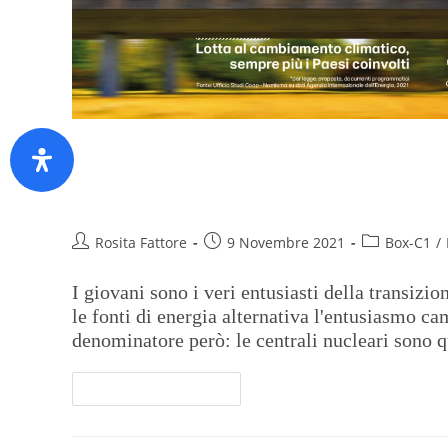
Il fascino delle rinnovabili sui
convince
Rosita Fattore
9 Novembre 2021
Box-C1
/
I giovani sono i veri entusiasti della transizi
le fonti di energia alternativa l'entusiasmo c
denominatore però: le centrali nucleari sono q
Continua A Leggere