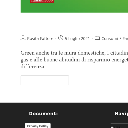
Italiani attenti all’ambiente a
Rosita Fattore
5 Luglio 2021
Consumi
/
Fa
Green anche tra le mura domestiche, i cittadin
gas e alle buone abitudini di risparmio energeti
differenza
Continua A Leggere
Documenti
Navi
Privacy Policy
Home