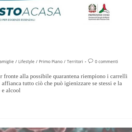
 pasta, legumi, passate e carne in
amiglie
/
Lifestyle
/
Primo Piano
/
Territori
0 commenti
ar fronte alla possibile quarantena riempiono i carrelli
 affianca tutto ciò che può igienizzare se stessi e la
 e alcool