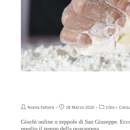
Covid-19: italiani in cerca di i
giocare)
Rosita Fattore
28 Marzo 2020
Cibo
/
Cons
Giochi online o zeppole di San Giuseppe. Ecco 
meglio il tempo della quarantena