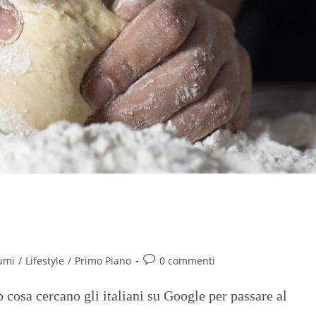
spirazioni online (per cucinare e
umi
/
Lifestyle
/
Primo Piano
0 commenti
cosa cercano gli italiani su Google per passare al