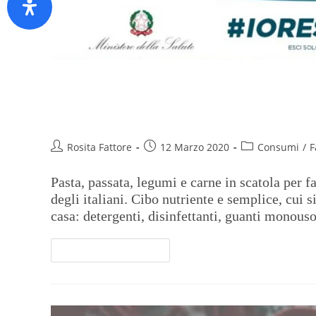
La spesa ai tempi del Covid-19:
scatola
Rosita Fattore
12 Marzo 2020
Consumi
/
F
Pasta, passata, legumi e carne in scatola per f
degli italiani. Cibo nutriente e semplice, cui si
casa: detergenti, disinfettanti, guanti monouso
Continua A Leggere