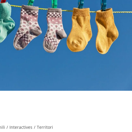
ite di ogni comune italiano raccontat
ili
/
Interactives
/
Territori