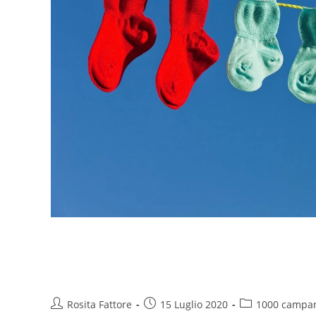
E tu che natalità hai? Le nasc
in una grafica
Rosita Fattore
15 Luglio 2020
1000 campan