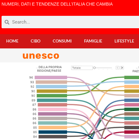
NUMERI, DATI E TENDENZE DELL’ITALIA CHE CAMBIA
HOME
CIBO
CONSUMI
FAMIGLIE
LIFESTYLE
unesco