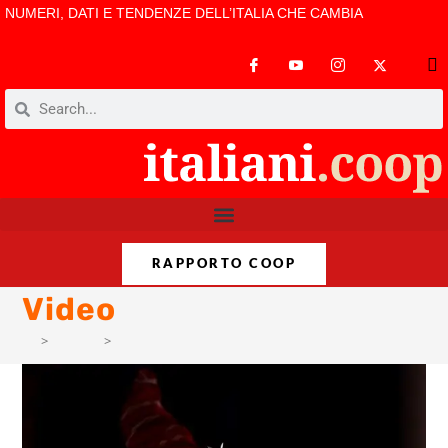
NUMERI, DATI E TENDENZE DELL’ITALIA CHE CAMBIA
RAPPORTO COOP
Video
>
Format
>
Video