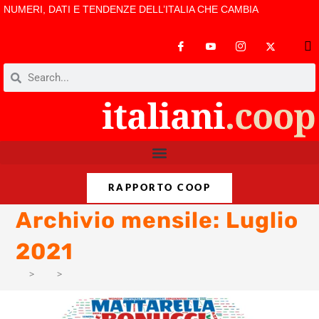
NUMERI, DATI E TENDENZE DELL’ITALIA CHE CAMBIA
RAPPORTO COOP
Archivio mensile: Luglio
2021
>
AM
>
Lug