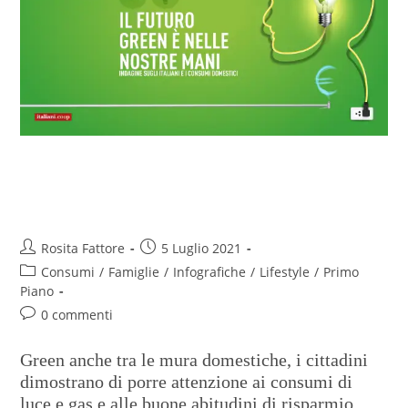
Italiani attenti all’ambiente
anche in casa
Rosita Fattore
5 Luglio 2021
Consumi
/
Famiglie
/
Infografiche
/
Lifestyle
/
Primo
Piano
0 commenti
Green anche tra le mura domestiche, i cittadini
dimostrano di porre attenzione ai consumi di
luce e gas e alle buone abitudini di risparmio