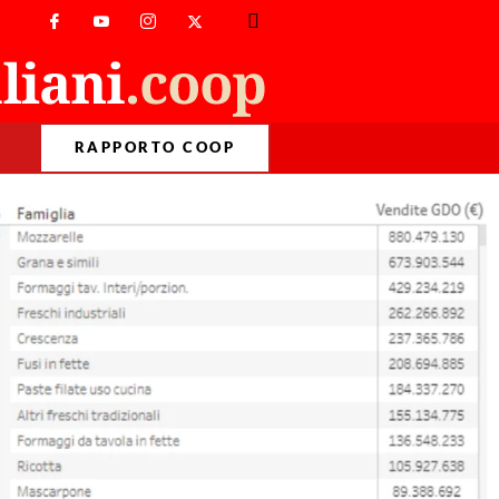
RAPPORTO COOP
>
Temi
>
Cibo
>
2017, i carrelli degli italiani