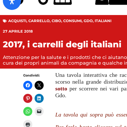
ACQUISTI
,
CARRELLO
,
CIBO
,
CONSUMI
,
GDO
,
ITALIANI
27 APRILE 2018
2017, i carrelli degli italiani
Attenzione per la salute e i prodotti che ci aiuta
cura dei propri animali da compagnia e qualche i
Una tavola interattiva che rac
Condividi:
scorso nella grande distribuz
sotto
per scorrere nei vari pa
Gdo.
La tavola qui sopra può esser