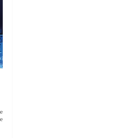
ue
se