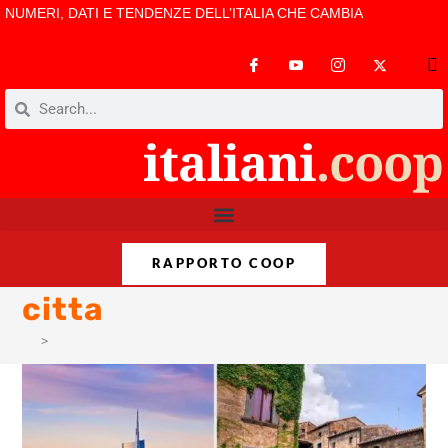
NUMERI, DATI E TENDENZE DELL’ITALIA CHE CAMBIA
RAPPORTO COOP
citta
>
citta