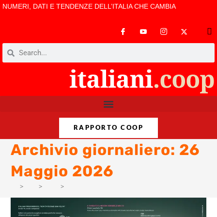
NUMERI, DATI E TENDENZE DELL’ITALIA CHE CAMBIA
RAPPORTO COOP
Archivio giornaliero: 26
Maggio 2026
>
AM
>
Mag
>
9