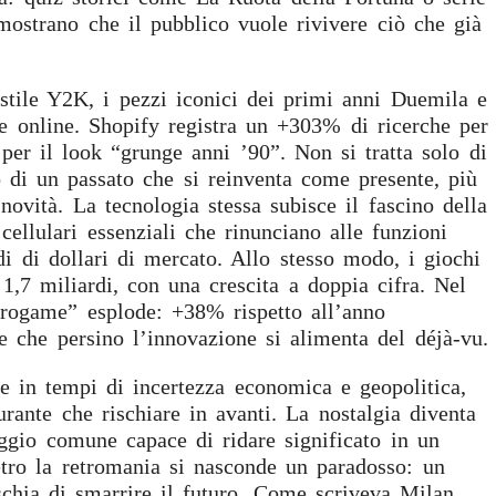
ostrano che il pubblico vuole rivivere ciò che già
ile Y2K, i pezzi iconici dei primi anni Duemila e
e online. Shopify registra un +303% di ricerche per
er il look “grunge anni ’90”. Non si tratta solo di
fo di un passato che si reinventa come presente, più
 novità. La tecnologia stessa subisce il fascino della
ellulari essenziali che rinunciano alle funzioni
di di dollari di mercato. Allo stesso modo, i giochi
1,7 miliardi, con una crescita a doppia cifra. Nel
retrogame” esplode: +38% rispetto all’anno
e che persino l’innovazione si alimenta del déjà-vu.
e in tempi di incertezza economica e geopolitica,
urante che rischiare in avanti. La nostalgia diventa
aggio comune capace di ridare significato in un
tro la retromania si nasconde un paradosso: un
schia di smarrire il futuro. Come scriveva Milan