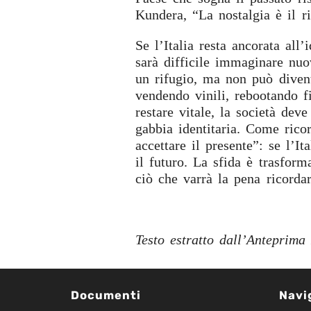
Kundera, “La nostalgia è il ri
Se l’Italia resta ancorata all
sarà difficile immaginare nuov
un rifugio, ma non può divent
vendendo vinili, rebootando f
restare vitale, la società dev
gabbia identitaria. Come rico
accettare il presente”: se l’It
il futuro. La sfida è trasform
ciò che varrà la pena ricorda
Testo estratto dall’Anteprim
Documenti
Navi