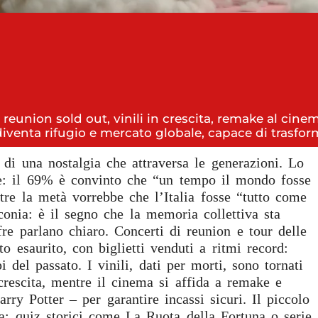
 reunion sold out, vinili in crescita, remake al ci
iventa rifugio e mercato globale, capace di trasforma
i di una nostalgia che attraversa le generazioni. Lo
e: il 69% è convinto che “un tempo il mondo fosse
tre la metà vorrebbe che l’Italia fosse “tutto come
onia: è il segno che la memoria collettiva sta
re parlano chiaro. Concerti di reunion e tour delle
to esaurito, con biglietti venduti a ritmi record:
del passato. I vinili, dati per morti, sono tornati
crescita, mentre il cinema si affida a remake e
rry Potter – per garantire incassi sicuri. Il piccolo
a: quiz storici come La Ruota della Fortuna o serie