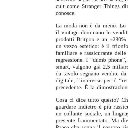
cult come Stranger Things dim
conosce.
La moda non è da meno. Lo st
il vintage dominano le vendit
prodotti Britpop e un +280% p
un vezzo estetico: è il trion
familiare e rassicurante delle
regressione. I “dumb phone”, c
smart, valgono già 2,5 miliar
da tavolo segnano vendite da 
digitale, l’interesse per il “
precedente. È la dimostrazion
Cosa ci dice tutto questo? Ch
guardare indietro è più rassic
un collante sociale, un lingu
presente frammentato. Ma die
Paese che sogna il passato ri