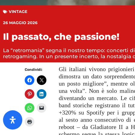
VINTAGE
26 MAGGIO 2026
Il passato, che passione!
La “retromania” segna il nostro tempo: concerti di
retrogaming. In un presente incerto, la nostalgia d
Gli italiani vivono prigionier
Condividi:
dimostra un dato sorprendent
un posto migliore”, mentre ol
una volta”. Non è solo malinc
diventando un mercato. Le cif
band storiche registrano il tut
+320% su Spotify per i gruppi 
al sesto anno consecutivo di 
reboot – da Gladiatore II a Ha
schermo segue la stessa logic