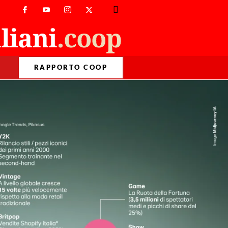
RAPPORTO COOP
>
Temi
>
Lifestyle
>
Il passato, che passione!