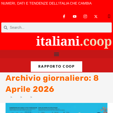
NUMERI, DATI E TENDENZE DELL’ITALIA CHE CAMBIA
RAPPORTO COOP
Archivio giornaliero: 8
Aprile 2026
>
PM
>
Apr
>
2