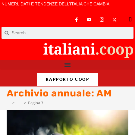
NUMERI, DATI E TENDENZE DELL’ITALIA CHE CAMBIA
RAPPORTO COOP
Archivio annuale: AM
>
AM
>
Pagina 3