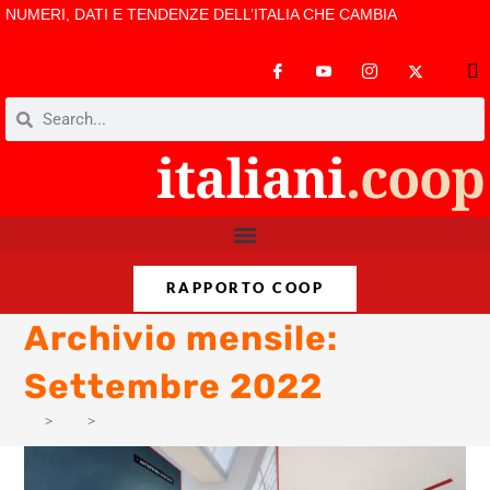
NUMERI, DATI E TENDENZE DELL’ITALIA CHE CAMBIA
RAPPORTO COOP
Archivio mensile:
Settembre 2022
>
PM
>
Set