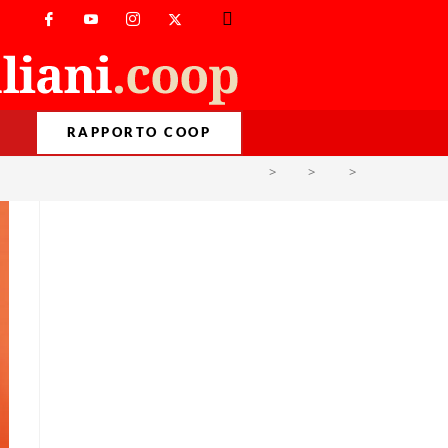
RAPPORTO COOP
>
PM
>
Lug
>
12