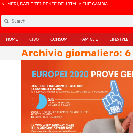
NUMERI, DATI E TENDENZE DELL’ITALIA CHE CAMBIA
HOME
CIBO
CONSUMI
FAMIGLIE
LIFESTYLE
Archivio giornaliero: 6