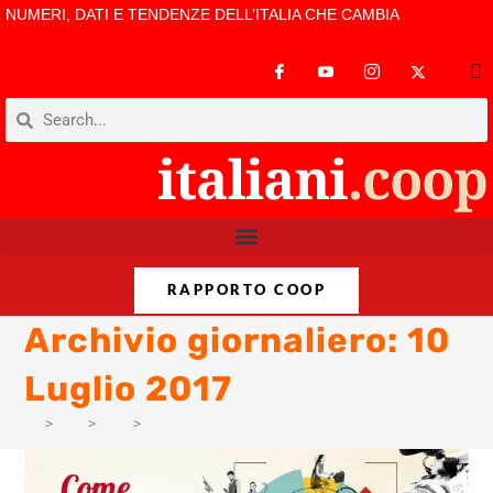
NUMERI, DATI E TENDENZE DELL’ITALIA CHE CAMBIA
RAPPORTO COOP
Archivio giornaliero: 10
Luglio 2017
>
PM
>
Lug
>
3