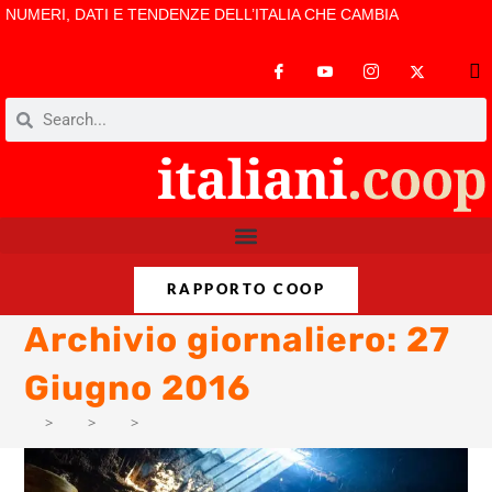
NUMERI, DATI E TENDENZE DELL’ITALIA CHE CAMBIA
RAPPORTO COOP
Archivio giornaliero: 27
Giugno 2016
>
PM
>
Giu
>
2