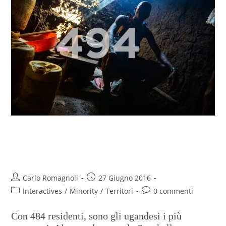
74 nazionalità da tutto il mondo.
Ecco l’Italia delle minoranze
Carlo Romagnoli
27 Giugno 2016
Interactives
/
Minority
/
Territori
0 commenti
Con 484 residenti, sono gli ugandesi i più