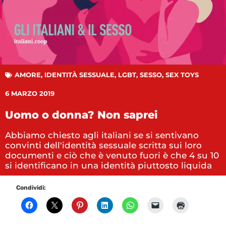
AMORE
,
IDENTITÀ SESSUALE
,
LGBT
,
SESSO
,
SEX TOYS
6 MARZO 2019
Uomo o donna? Non saprei
Abbiamo chiesto agli italiani se si sentivano
convinti dell'identità sessuale scritta sui loro
documenti e ciò che è venuto fuori è che 4 su 10
si identificano in una identità piuttosto liquida
Condividi: