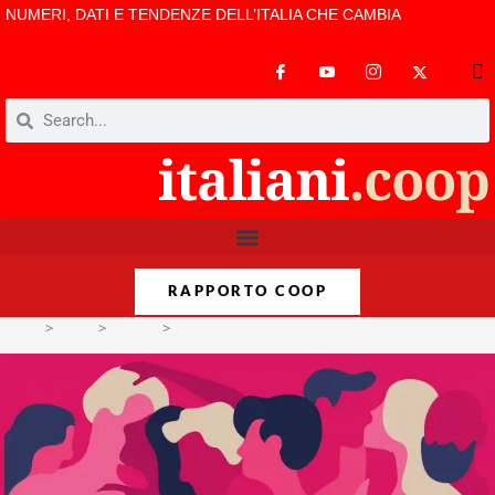
NUMERI, DATI E TENDENZE DELL’ITALIA CHE CAMBIA
RAPPORTO COOP
>
Temi
>
Visioni
>
Uomo o donna? Non saprei