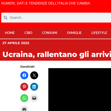
NUMERI, DATI E TENDENZE DELL’ITALIA CHE CAMBIA
HOME
CIBO
CONSUMI
FAMIGLIE
LIFESTYLE
27 APRILE 2022
Ucraina, rallentano gli arriv
Condividi: