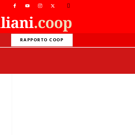
RAPPORTO COOP
>
Varie
>
Ucraina, rallentano gli arrivi dei profughi