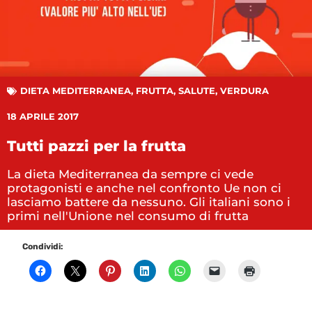
DIETA MEDITERRANEA
,
FRUTTA
,
SALUTE
,
VERDURA
18 APRILE 2017
Tutti pazzi per la frutta
La dieta Mediterranea da sempre ci vede
protagonisti e anche nel confronto Ue non ci
lasciamo battere da nessuno. Gli italiani sono i
primi nell'Unione nel consumo di frutta
Condividi: