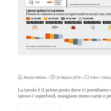
Più superfood e meno carne, l
Rosita Fattore
25 Marzo 2019
Cibo
/
Cons
La tavola è il primo posto dove ci prendiamo c
spesso i superfood, mangiano meno carne e per
Continua A Leggere