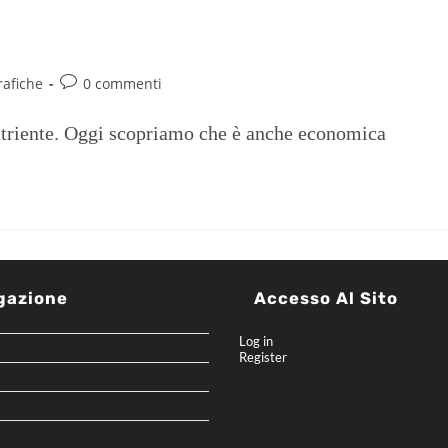
io di 230 euro all’anno
rafiche
0 commenti
utriente. Oggi scopriamo che è anche economica
gazione
Accesso Al Sito
Log in
Register