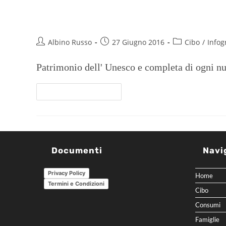
Dieta Mediterranea, un risparm
Albino Russo
27 Giugno 2016
Cibo
/
Infog
Patrimonio dell' Unesco e completa di ogni n
Continua A Leggere
Documenti
Navi
Privacy Policy
Home
Termini e Condizioni
Cibo
Consumi
Famiglie