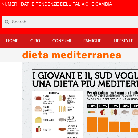
NUMERI, DATI E TENDENZE DELL’ITALIA CHE CAMBIA
HOME
CIBO
CONSUMI
FAMIGLIE
LIFESTYLE
dieta mediterranea