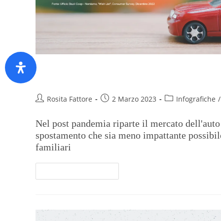
Il desiderio di una mobilità se
Rosita Fattore
2 Marzo 2023
Infografiche
/
Nel post pandemia riparte il mercato dell'aut
spostamento che sia meno impattante possibile 
familiari
Continua A Leggere