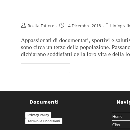
Cuore verde
Rosita Fattore
14 Dicembre 2018
Infografi
Appassionati di documentari, sportivi e salutisti
sono circa un terzo della popolazione. Passano i
dichiarano soddisfatti della loro vita e della l
Continua A Leggere
Documenti
Navi
Privacy Policy
Home
Termini e Condizioni
Cibo