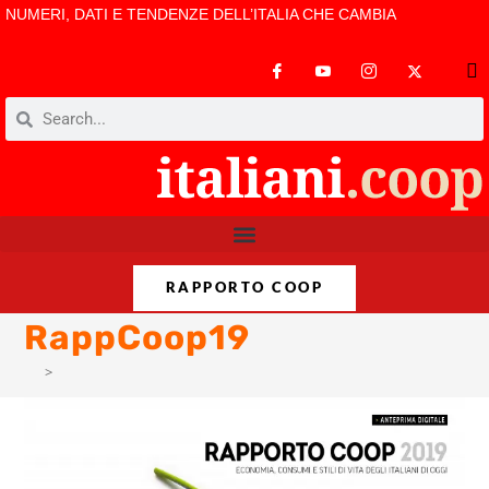
NUMERI, DATI E TENDENZE DELL’ITALIA CHE CAMBIA
RAPPORTO COOP
RappCoop19
>
RappCoop19