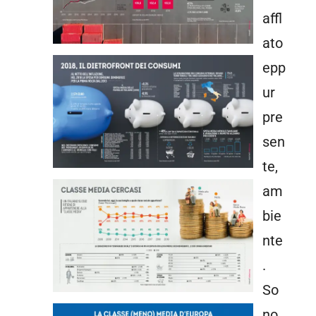
affl
ato
epp
ur
pre
sen
te,
am
bie
nte
.
So
no