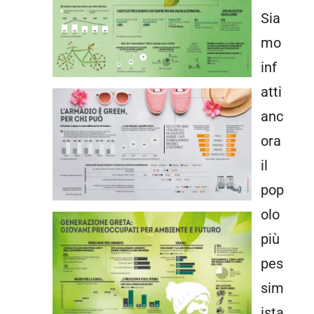
Sia
mo
inf
atti
anc
ora
il
pop
olo
più
pes
sim
ista