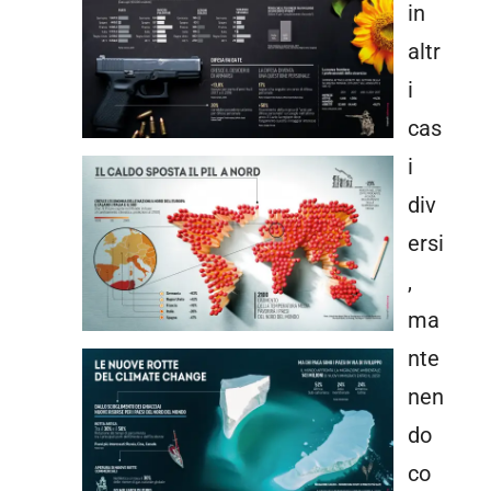
in
altr
i
cas
i
div
ersi
,
ma
nte
nen
do
co