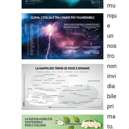
mu
nqu
e
un
nos
tro
non
invi
dia
bile
pri
ma
to.