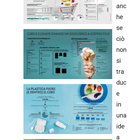
anc
he
se
ciò
non
si
tra
duc
e
in
una
ide
a