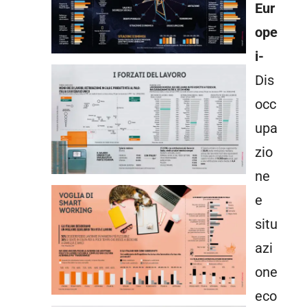
Eur
ope
i-
Dis
occ
upa
zio
ne
e
situ
azi
one
eco