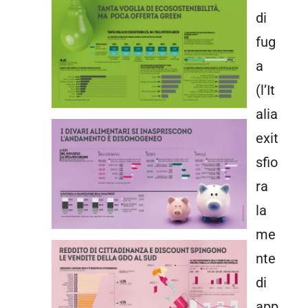
di
fug
a
(l’It
alia
exit
sfio
ra
la
me
nte
di
app