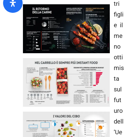
tri
figli
e il
me
no
otti
mis
ta
sul
fut
uro
dell
’Ue