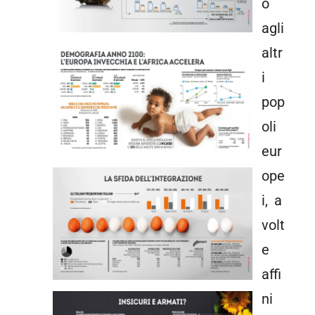
o
agli
altr
i
pop
oli
eur
ope
i, a
volt
e
affi
ni