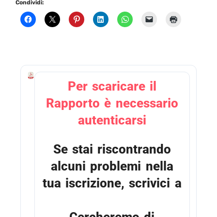
Condividi:
A
Per scaricare il
n
t
Rapporto è necessario
e
p
autenticarsi
r
i
m
Se stai riscontrando
a
D
alcuni problemi nella
i
g
tua iscrizione, scrivici a
i
t
info@italiani.coop
a
l