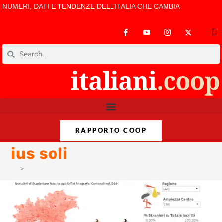
NUMERI, DATI E TENDENZE DELL’ITALIA CHE CAMBIA
RAPPORTO COOP
ius soli
>
ius soli