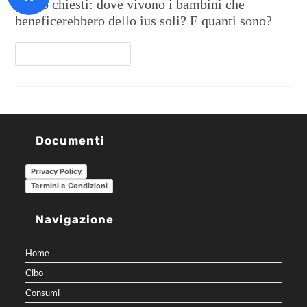
siamo chiesti: dove vivono i bambini che
beneficerebbero dello ius soli? E quanti sono?
Continua A Leggere
Documenti
Privacy Policy
Termini e Condizioni
Navigazione
Home
Cibo
Consumi