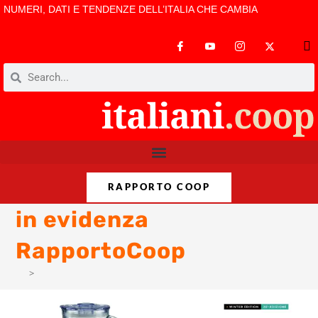
NUMERI, DATI E TENDENZE DELL’ITALIA CHE CAMBIA
RAPPORTO COOP
in evidenza
RapportoCoop
>
in evidenza RapportoCoop