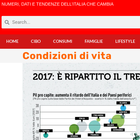
NUMERI, DATI E TENDENZE DELL’ITALIA CHE CAMBIA
HOME
CIBO
CONSUMI
FAMIGLIE
LIFESTYLE
Condizioni di vita