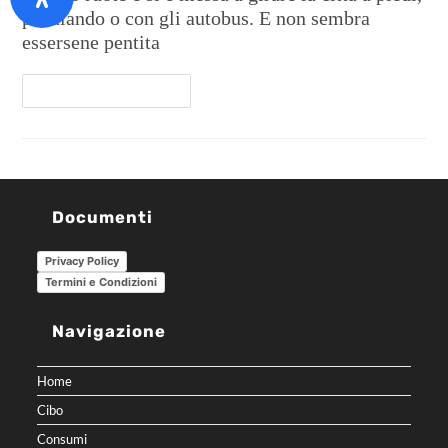
pedalando o con gli autobus. E non sembra
essersene pentita
Continua A Leggere
Documenti
Privacy Policy
Termini e Condizioni
Navigazione
Home
Cibo
Consumi