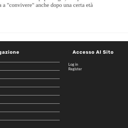
na a "convivere" anche dopo una certa età
gazione
Accesso Al Sito
Log in
Register