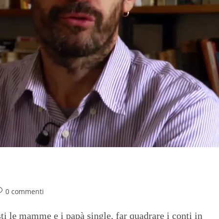
il co-housing
0 commenti
ti le mamme e i papà single, far quadrare i conti in