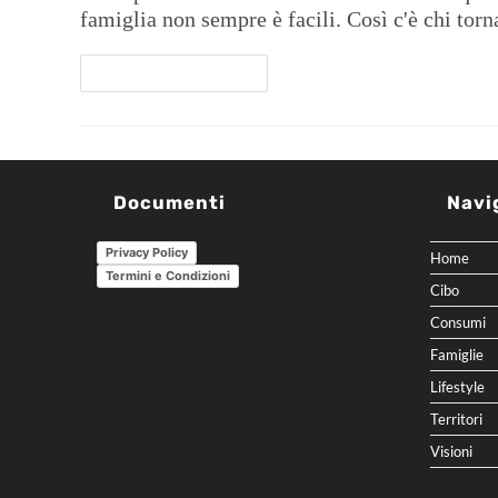
famiglia non sempre è facili. Così c'è chi tor
Continua A Leggere
Documenti
Navi
Privacy Policy
Home
Termini e Condizioni
Cibo
Consumi
Famiglie
Lifestyle
Territori
Visioni