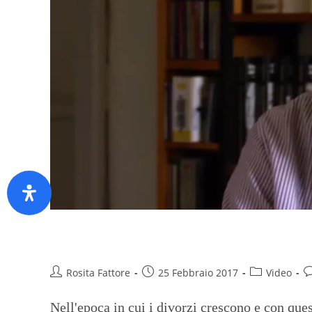
Luca, papà single che sceglie 
Rosita Fattore
25 Febbraio 2017
Video
Nell'epoca in cui i divorzi crescono e con ques