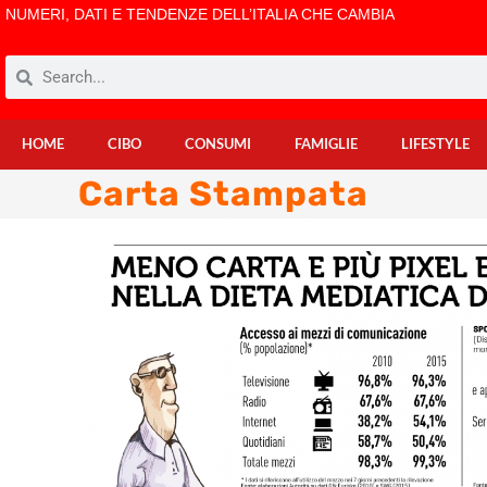
NUMERI, DATI E TENDENZE DELL’ITALIA CHE CAMBIA
HOME
CIBO
CONSUMI
FAMIGLIE
LIFESTYLE
Carta Stampata