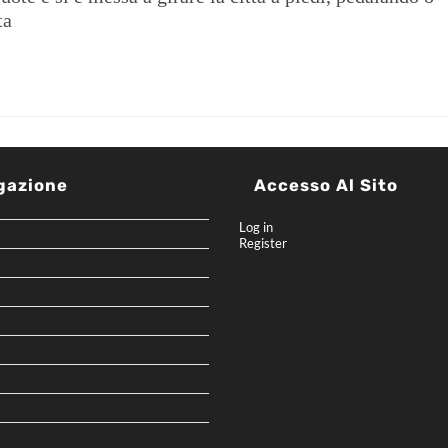
ta
gazione
Accesso Al Sito
Log in
Register