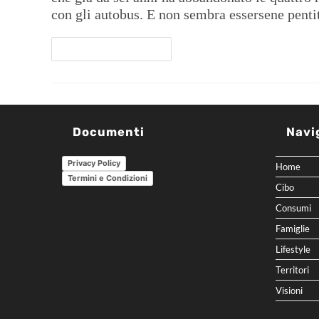
con gli autobus. E non sembra essersene penti
Continua A Leggere
Documenti
Navi
Privacy Policy
Home
Termini e Condizioni
Cibo
Consumi
Famiglie
Lifestyle
Territori
Visioni