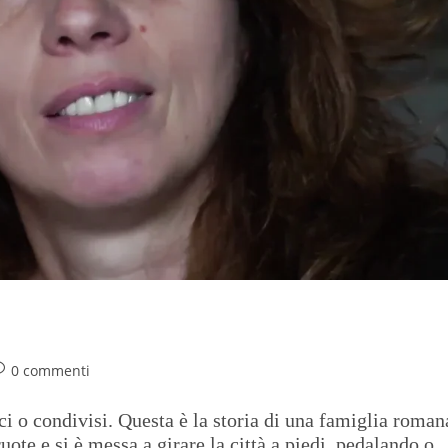
una passione per il car-sharing
0 commenti
i o condivisi. Questa è la storia di una famiglia roman
uote e si è messa a girare la città a piedi, pedalando o