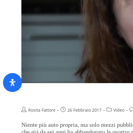
Nella capitale ma senza auto, 
Rosita Fattore
26 Febbraio 2017
Video
Niente più auto propria, ma solo mezzi pubblic
che già da sei anni ha abbandonato le quattro r