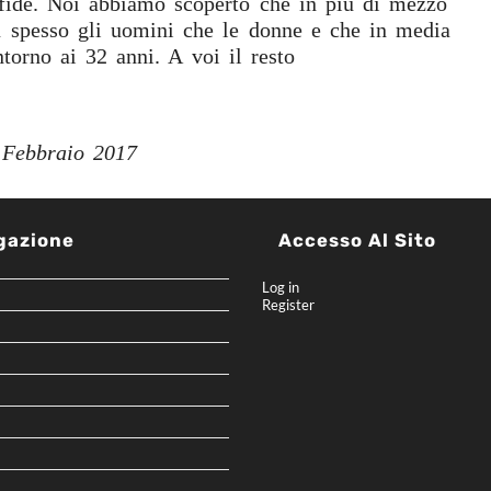
fide. Noi abbiamo scoperto che in più di mezzo
ù spesso gli uomini che le donne e che in media
ntorno ai 32 anni. A voi il resto
 Febbraio 2017
gazione
Accesso Al Sito
Log in
Register