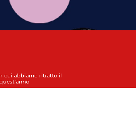
 cui abbiamo ritratto il
à quest'anno