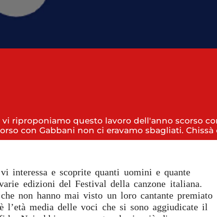
, vi riproponiamo questo lavoro dell'anno scorso con
 scorso con Gabbani non ci eravamo sbagliati. Chiss
 vi interessa e scoprite quanti uomini e quante
arie edizioni del Festival della canzone italiana.
i che non hanno mai visto un loro cantante premiato
è l’età media delle voci che si sono aggiudicate il