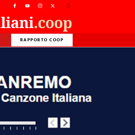
RAPPORTO COOP
>
Format
>
Interactives
>
L’identikit dei vincitori