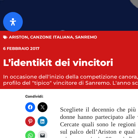
ARISTON
,
CANZONE ITALIANA
,
SANREMO
6 FEBBRAIO 2017
L’identikit dei vincitori
In occasione dell'inizio della competizione canora
profilo del "tipico" vincitore di Sanremo. L'anno
Condividi:
Scegliete il decennio che più
donne hanno partecipato alle v
Cercate quali sono le region
sul palco dell’Ariston e qual 