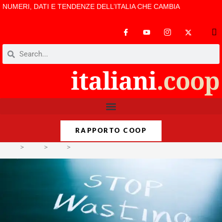
NUMERI, DATI E TENDENZE DELL’ITALIA CHE CAMBIA
RAPPORTO COOP
>
Temi
>
Cibo
>
Lotta allo spreco alimentare, italiani tra i migliori 