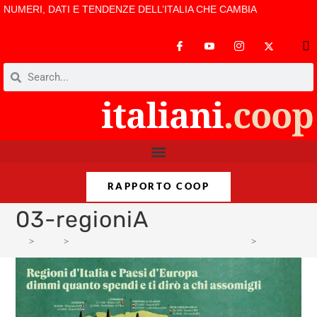
NUMERI, DATI E TENDENZE DELL’ITALIA CHE CAMBIA
RAPPORTO COOP
03-regioniA
>
Varie
>
C’è chi spende di più, ma compra di meno
>
03-regioniA