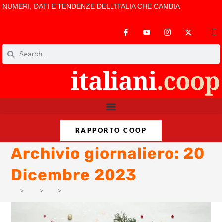
NUMERI, DATI E TENDENZE DELL’ITALIA CHE CAMBIA
RAPPORTO COOP
Archivio giornaliero: 20
Dicembre 2023
>
AM
>
Dic
>
11